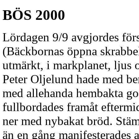
BÖS 2000
Lördagen 9/9 avgjordes fö
(Bäckbornas öppna skrabbel
utmärkt, i markplanet, ljus 
Peter Oljelund hade med ben
med allehanda hembakta god
fullbordades framåt efterm
ner med nybakat bröd. Stäm
än en gång manifesterades at