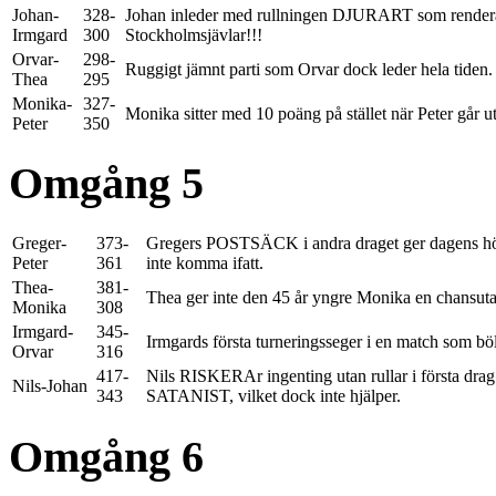
Johan-
328-
Johan inleder med rullningen DJURART som renderar 
Irmgard
300
Stockholmsjävlar!!!
Orvar-
298-
Ruggigt jämnt parti som Orvar dock leder hela tiden.
Thea
295
Monika-
327-
Monika sitter med 10 poäng på stället när Peter går ut
Peter
350
Omgång 5
Greger-
373-
Gregers POSTSÄCK i andra draget ger dagens hö
Peter
361
inte komma ifatt.
Thea-
381-
Thea ger inte den 45 år yngre Monika en chansutan
Monika
308
Irmgard-
345-
Irmgards första turneringsseger i en match som böl
Orvar
316
417-
Nils RISKERAr ingenting utan rullar i första dra
Nils-Johan
343
SATANIST, vilket dock inte hjälper.
Omgång 6