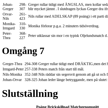
Johan-
298-
Greger rullar tidigt med ÄNGSLAS, men kollar sedan
Greger
307
blir mycket jämnt . I slutdragen lyckas Greger dra i
Orvar-
261-
Nils rullar med ADELSKAP (89 poäng) i ett parti dä
Nils
423
Monika-
310-
Monika förlorar p.g.a. 2 minuters tidsöverdrag.
Irmgard
330
Peter-
368-
Peter utklassar sin mor i en typisk Oljelundsmatch d
Thea
227
Omgång 7
Greger-Thea
294-308
Greger rullar tidigt med DRÄKTIG,men det hj
Irmgard-Peter
257-338
Peters match från start till mål.
Nils-Monika
352-348
Nils räddar sin segersvit genom att gå ut och 
Johan-Orvar
328-325
Johan leder länge betryggande, men på slutet 
Slutställning
Poäng
Brickskillnad
Matchgenomsnitt