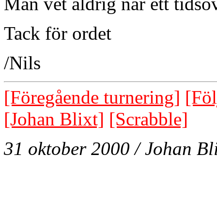
Man vet aldrig när ett tidsö
Tack för ordet
/Nils
[Föregående turnering]
[Föl
[Johan Blixt]
[Scrabble]
31 oktober 2000 / Johan Bli