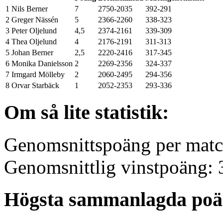
1
Nils Berner
7
2750-2035
392-291
2
Greger Nässén
5
2366-2260
338-323
3
Peter Oljelund
4,5
2374-2161
339-309
4
Thea Oljelund
4
2176-2191
311-313
5
Johan Berner
2,5
2220-2416
317-345
6
Monika Danielsson
2
2269-2356
324-337
7
Irmgard Mölleby
2
2060-2495
294-356
8
Orvar Starbäck
1
2052-2353
293-336
Om så lite statistik:
Genomsnittspoäng per matc
Genomsnittlig vinstpoäng: 
Högsta sammanlagda poäng