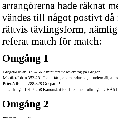
arrangörerna hade räknat me
vändes till något postivt 
rättvis tävlingsform, nämlig
referat match för match:
Omgång 1
Greger-Orvar
321-256
2 minuters tidsöverdrag på Greger.
Monika-Johan
352-281
Johan får igenom e-dur p.g.a undermåliga inst
Peter-Nils
288-328
Grisparti!!
Thea-Irmgard
417-258
Kanonstart för Thea med rullningen GRÅSTEN
Omgång 2