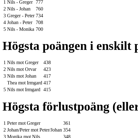
1
Nils - Greger
777
2
Nils - Johan
760
3
Greger - Peter
734
4
Johan - Peter
708
5
Nils - Monika
700
Högsta poängen i enskilt 
1
Nils mot Greger
438
2
Nils mot Orvar
423
3
Nils mot Johan
417
Thea mot Irmgard
417
5
Nils mot Irmgard
415
Högsta förlustpoäng (elle
1
Peter mot Greger
361
2
Johan/Peter mot Peter/Johan
354
3
Monika mot Nils
348