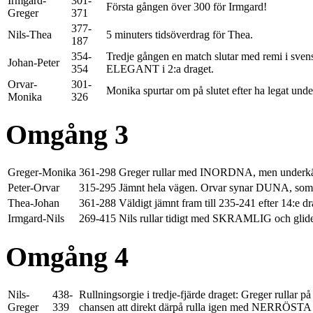
Irmgard-
301-
Första gången över 300 för Irmgard!
Greger
371
377-
Nils-Thea
5 minuters tidsöverdrag för Thea.
187
354-
Tredje gången en match slutar med remi i svensk
Johan-Peter
354
ELEGANT i 2:a draget.
Orvar-
301-
Monika spurtar om på slutet efter ha legat un
Monika
326
Omgång 3
Greger-Monika
361-298
Greger rullar med INORDNA, men underkä
Peter-Orvar
315-295
Jämnt hela vägen. Orvar synar DUNA, som 
Thea-Johan
361-288
Väldigt jämnt fram till 235-241 efter 14:
Irmgard-Nils
269-415
Nils rullar tidigt med SKRAMLIG och glider
Omgång 4
Nils-
438-
Rullningsorgie i tredje-fjärde draget: Greger rull
Greger
339
chansen att direkt därpå rulla igen med NERRÖSTA me