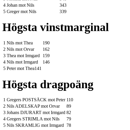
4
Johan mot Nils
343
5
Greger mot Nils
339
Högsta vinstmarginal
1
Nils mot Thea
190
2
Nils mot Orvar
162
3
Thea mot Irmgard
159
4
Nils mot Irmgard
146
5
Peter mot Thea141
Högsta dragpoäng
1
Gregers POSTSÄCK mot Peter
110
2
Nils ADELSKAP mot Orvar
89
3
Johans DJURART mot Irmgard
82
4
Gregers STRIMLA mot Nils
79
5
Nils SKRAMLIG mot Irmgard
78