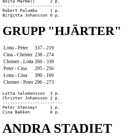
Anita Marmell      2 p.

------------------------

Robert Palumbo     1 p.

GRUPP "HJÄRTER"
Lotta - Peter
337 - 219
Cina - Christer
238 - 274
Christer - Lotta
260 - 339
Peter - Cina
295 - 256
Lotta - Cina
390 - 169
Christer - Peter
296 - 273
Lotta Salomonsson  3 p.

Christer Johansson 2 p.

------------------------

Peter Stensmyr     1 p.

ANDRA STADIET