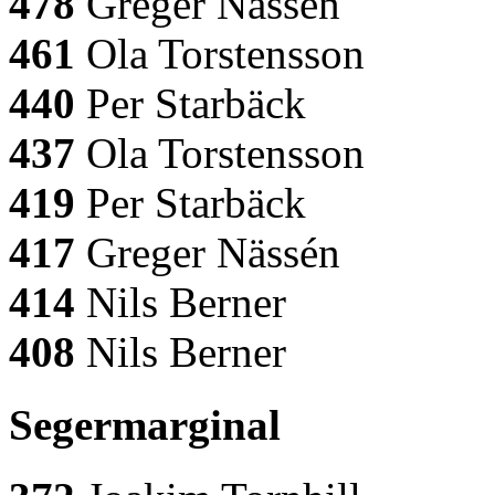
478
Greger Nässén
461
Ola Torstensson
440
Per Starbäck
437
Ola Torstensson
419
Per Starbäck
417
Greger Nässén
414
Nils Berner
408
Nils Berner
Segermarginal