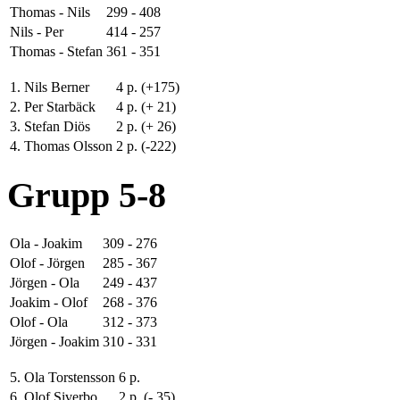
Thomas - Nils
299 - 408
Nils - Per
414 - 257
Thomas - Stefan
361 - 351
1. Nils Berner
4 p. (+175)
2. Per Starbäck
4 p. (+ 21)
3. Stefan Diös
2 p. (+ 26)
4. Thomas Olsson
2 p. (-222)
Grupp 5-8
Ola - Joakim
309 - 276
Olof - Jörgen
285 - 367
Jörgen - Ola
249 - 437
Joakim - Olof
268 - 376
Olof - Ola
312 - 373
Jörgen - Joakim
310 - 331
5. Ola Torstensson
6 p.
6. Olof Siverbo
2 p. (- 35)