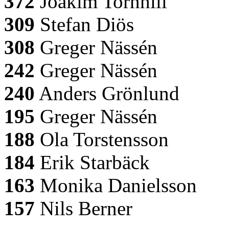
372
Joakim Tornhill
309
Stefan Diös
308
Greger Nässén
242
Greger Nässén
240
Anders Grönlund
195
Greger Nässén
188
Ola Torstensson
184
Erik Starbäck
163
Monika Danielsson
157
Nils Berner