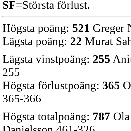
SF
=Största förlust.
Högsta poäng:
521
Greger N
Lägsta poäng:
22
Murat Sah
Lägsta vinstpoäng:
255
Anit
255
Högsta förlustpoäng:
365
Ol
365-366
Högsta totalpoäng:
787
Ola 
Danielsson 461-326