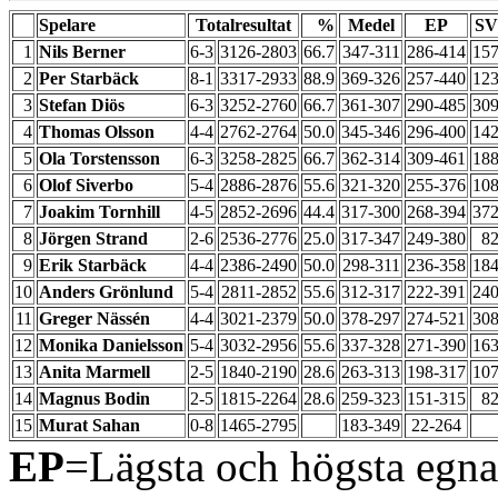
Spelare
Totalresultat
%
Medel
EP
SV
1
Nils Berner
6-3
3126-2803
66.7
347-311
286-414
15
2
Per Starbäck
8-1
3317-2933
88.9
369-326
257-440
12
3
Stefan Diös
6-3
3252-2760
66.7
361-307
290-485
30
4
Thomas Olsson
4-4
2762-2764
50.0
345-346
296-400
14
5
Ola Torstensson
6-3
3258-2825
66.7
362-314
309-461
18
6
Olof Siverbo
5-4
2886-2876
55.6
321-320
255-376
10
7
Joakim Tornhill
4-5
2852-2696
44.4
317-300
268-394
37
8
Jörgen Strand
2-6
2536-2776
25.0
317-347
249-380
8
9
Erik Starbäck
4-4
2386-2490
50.0
298-311
236-358
18
10
Anders Grönlund
5-4
2811-2852
55.6
312-317
222-391
24
11
Greger Nässén
4-4
3021-2379
50.0
378-297
274-521
30
12
Monika Danielsson
5-4
3032-2956
55.6
337-328
271-390
16
13
Anita Marmell
2-5
1840-2190
28.6
263-313
198-317
10
14
Magnus Bodin
2-5
1815-2264
28.6
259-323
151-315
8
15
Murat Sahan
0-8
1465-2795
183-349
22-264
EP
=Lägsta och högsta egna