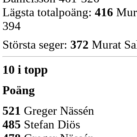
Lägsta totalpoäng:
416
Mura
394
Största seger:
372
Murat Sah
10 i topp
Poäng
521
Greger Nässén
485
Stefan Diös