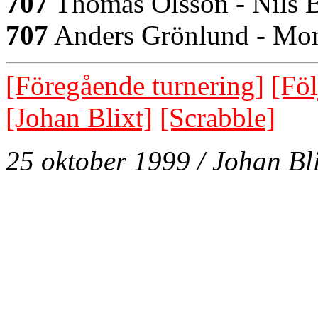
707
Thomas Olsson - Nils B
707
Anders Grönlund - Mon
[Föregående turnering]
[Föl
[Johan Blixt]
[Scrabble]
25 oktober 1999 / Johan Bli