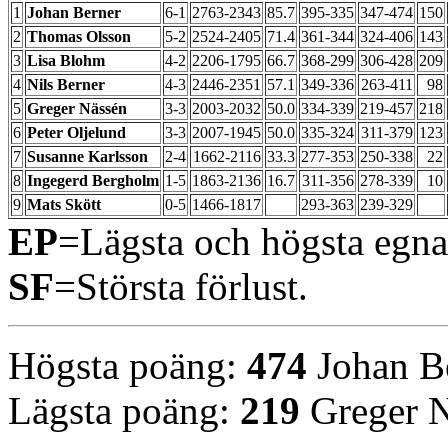
1
Johan Berner
6-1
2763-2343
85.7
395-335
347-474
150
2
Thomas Olsson
5-2
2524-2405
71.4
361-344
324-406
143
3
Lisa Blohm
4-2
2206-1795
66.7
368-299
306-428
209
4
Nils Berner
4-3
2446-2351
57.1
349-336
263-411
98
5
Greger Nässén
3-3
2003-2032
50.0
334-339
219-457
218
6
Peter Oljelund
3-3
2007-1945
50.0
335-324
311-379
123
7
Susanne Karlsson
2-4
1662-2116
33.3
277-353
250-338
22
8
Ingegerd Bergholm
1-5
1863-2136
16.7
311-356
278-339
10
9
Mats Skött
0-5
1466-1817
293-363
239-329
EP
=Lägsta och högsta egn
SF
=Största förlust.
Högsta poäng:
474
Johan B
Lägsta poäng:
219
Greger N