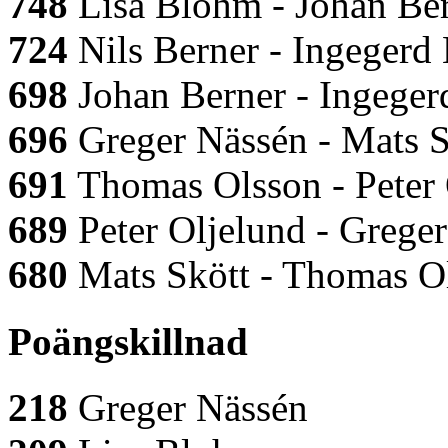
748
Lisa Blohm - Johan Ber
724
Nils Berner - Ingegerd
698
Johan Berner - Ingeger
696
Greger Nässén - Mats S
691
Thomas Olsson - Peter 
689
Peter Oljelund - Grege
680
Mats Skött - Thomas O
Poängskillnad
218
Greger Nässén