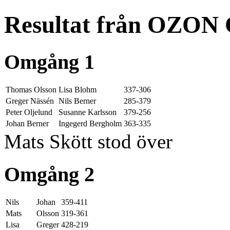
Resultat från OZON 
Omgång 1
Thomas Olsson
Lisa Blohm
337-306
Greger Nässén
Nils Berner
285-379
Peter Oljelund
Susanne Karlsson
379-256
Johan Berner
Ingegerd Bergholm
363-335
Mats Skött stod över
Omgång 2
Nils
Johan
359-411
Mats
Olsson
319-361
Lisa
Greger
428-219