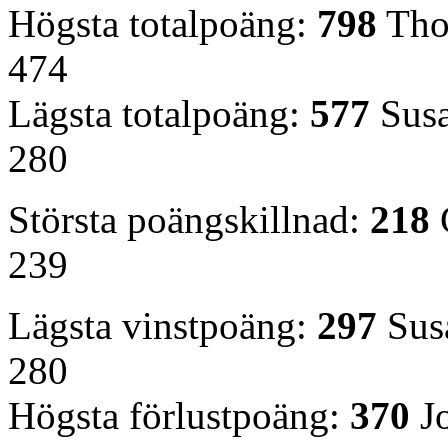
Högsta totalpoäng:
798
Thom
474
Lägsta totalpoäng:
577
Susa
280
Största poängskillnad:
218
G
239
Lägsta vinstpoäng:
297
Susa
280
Högsta förlustpoäng:
370
Jo