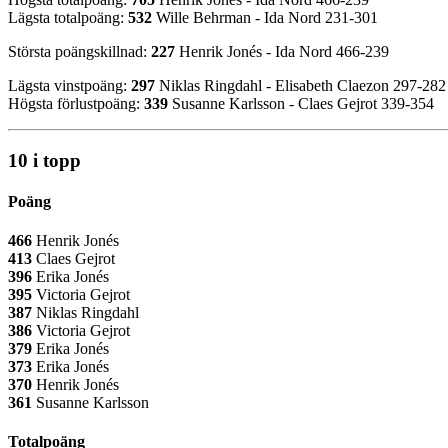
Lägsta totalpoäng:
532
Wille Behrman - Ida Nord 231-301
Största poängskillnad:
227
Henrik Jonés - Ida Nord 466-239
Lägsta vinstpoäng:
297
Niklas Ringdahl - Elisabeth Claezon 297-282
Högsta förlustpoäng:
339
Susanne Karlsson - Claes Gejrot 339-354
10 i topp
Poäng
466
Henrik Jonés
413
Claes Gejrot
396
Erika Jonés
395
Victoria Gejrot
387
Niklas Ringdahl
386
Victoria Gejrot
379
Erika Jonés
373
Erika Jonés
370
Henrik Jonés
361
Susanne Karlsson
Totalpoäng