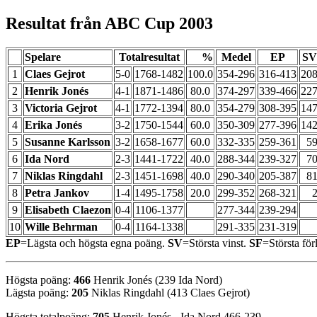
Resultat från ABC Cup 2003
Spelare
Totalresultat
%
Medel
EP
SV
1
Claes Gejrot
5-0
1768-1482
100.0
354-296
316-413
20
2
Henrik Jonés
4-1
1871-1486
80.0
374-297
339-466
22
3
Victoria Gejrot
4-1
1772-1394
80.0
354-279
308-395
14
4
Erika Jonés
3-2
1750-1544
60.0
350-309
277-396
14
5
Susanne Karlsson
3-2
1658-1677
60.0
332-335
259-361
5
6
Ida Nord
2-3
1441-1722
40.0
288-344
239-327
7
7
Niklas Ringdahl
2-3
1451-1698
40.0
290-340
205-387
8
8
Petra Jankov
1-4
1495-1758
20.0
299-352
268-321
9
Elisabeth Claezon
0-4
1106-1377
277-344
239-294
10
Wille Behrman
0-4
1164-1338
291-335
231-319
EP
=Lägsta och högsta egna poäng.
SV
=Största vinst.
SF
=Största förl
Högsta poäng:
466
Henrik Jonés (239 Ida Nord)
Lägsta poäng:
205
Niklas Ringdahl (413 Claes Gejrot)
Högsta totalpoäng:
705
Henrik Jonés - Ida Nord 466-239