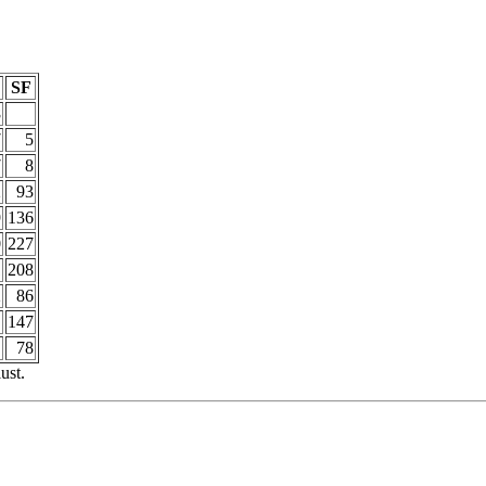
SF
8
7
5
7
8
2
93
9
136
0
227
1
208
2
86
147
78
ust.