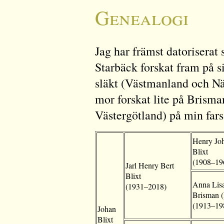
Genealogi
Jag har främst datoriserat
Starbäck forskat fram på s
släkt (Västmanland och Nä
mor forskat lite på Brisma
Västergötland) på min fars
Henry Jo
Blixt
(1908–19
Jarl Henry Bert
Blixt
Anna Lisa
(1931–2018)
Brisman (
(1913–19
Johan
Blixt